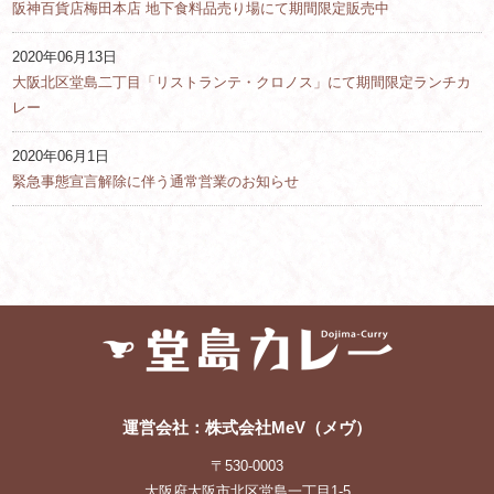
阪神百貨店梅田本店 地下食料品売り場にて期間限定販売中
2020年06月13日
大阪北区堂島二丁目「リストランテ・クロノス」にて期間限定ランチカ
レー
2020年06月1日
緊急事態宣言解除に伴う通常営業のお知らせ
運営会社：株式会社MeV（メヴ）
〒530-0003
大阪府大阪市北区堂島一丁目1-5