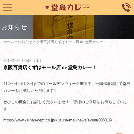
toggle
navigation
お知らせ
ホーム
>
お知らせ
>
京阪百貨店くずはモール店 de 堂島カレー！
2018年04月25日（水）
京阪百貨店くずはモール店 de 堂島カレー！
4月26日～5月2日までのゴールデンウィーク期間中、一階催事場にて堂島
カレーをお試しいただけます！
ぜひこの機会にお試しくださいませ！ 皆様のご来店をお待ちしていま
す！
https://www.keihan-dept.co.jp/kuzuha-mall/news/event/008016/