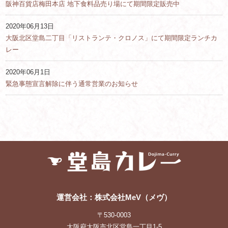
阪神百貨店梅田本店 地下食料品売り場にて期間限定販売中
2020年06月13日
大阪北区堂島二丁目「リストランテ・クロノス」にて期間限定ランチカ
レー
2020年06月1日
緊急事態宣言解除に伴う通常営業のお知らせ
運営会社：株式会社MeV（メヴ）
〒530-0003
大阪府大阪市北区堂島一丁目1-5