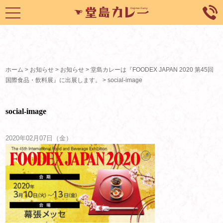
toggle
navigation
ホーム
>
お知らせ
>
お知らせ
>
堂島カレーは『FOODEX JAPAN 2020 第45回
国際食品・飲料展』に出展します。
>
social-image
social-image
2020年02月07日（金）