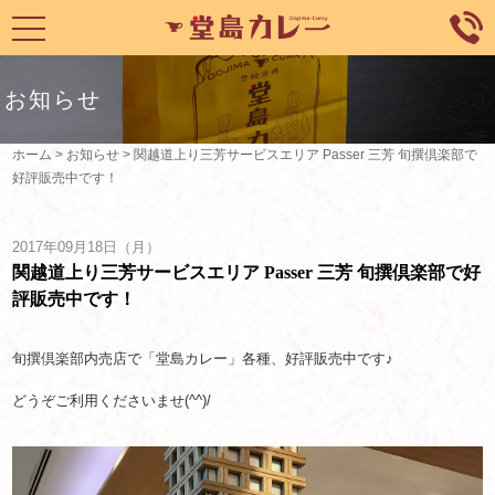
toggle
navigation
お知らせ
ホーム
>
お知らせ
>
関越道上り三芳サービスエリア Passer 三芳 旬撰倶楽部で
好評販売中です！
2017年09月18日（月）
関越道上り三芳サービスエリア Passer 三芳 旬撰倶楽部で好
評販売中です！
旬撰倶楽部内売店で「堂島カレー」各種、好評販売中です♪
どうぞご利用くださいませ(^^)/