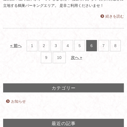
立地する鶴巣パーキングエリア。 是非ご利用くださいませ！
続きを読む
« 前へ
1
2
3
4
5
6
7
8
9
10
次へ »
カテゴリー
お知らせ
最近の記事